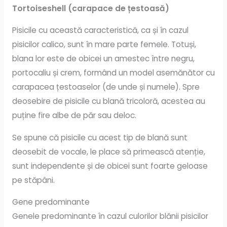
Tortoiseshell (carapace de țestoasă)
Pisicile cu această caracteristică, ca și în cazul
pisicilor calico, sunt în mare parte femele. Totuși,
blana lor este de obicei un amestec între negru,
portocaliu și crem, formând un model asemănător cu
carapacea țestoaselor (de unde și numele). Spre
deosebire de pisicile cu blană tricoloră, acestea au
puține fire albe de păr sau deloc.
Se spune că pisicile cu acest tip de blană sunt
deosebit de vocale, le place să primească atenție,
sunt independente și de obicei sunt foarte geloase
pe stăpâni.
Gene predominante
Genele predominante în cazul culorilor blănii pisicilor