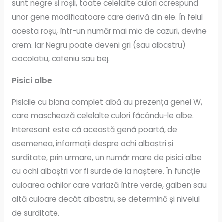
sunt negre și roșii, toate celelalte culori corespund
unor gene modificatoare care derivă din ele. În felul
acesta roșu, într-un număr mai mic de cazuri, devine
crem. Iar Negru poate deveni gri (sau albastru)
ciocolatiu, cafeniu sau bej.
Pisici albe
Pisicile cu blana complet albă au prezența genei W,
care maschează celelalte culori făcându-le albe.
Interesant este că această genă poartă, de
asemenea, informații despre ochi albaștri și
surditate, prin urmare, un număr mare de pisici albe
cu ochi albaștri vor fi surde de la naștere. În funcție
culoarea ochilor care variază între verde, galben sau
altă culoare decât albastru, se determină și nivelul
de surditate.