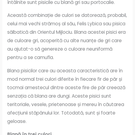
întâlnite sunt pisicile cu blană gri sau portocalie.
Această combinație de culori se datorează, probabil,
celui mai vechi strămoș al său, Felis Lybica sau pisica
sălbatică din Orientul Mijlociu. Blana acestei pisici era
de culoare gri, acoperită cu alte nuanțe de gri care
au ajutat-o ​​să genereze o culoare neuniformă
pentru a se camufla.
Blana pisicilor care au aceasta caracteristică are în
mod normal trei culori diferite în fiecare fir de păr și
tocmai amestecul dintre aceste fire de păr creează
senzația că blana are dungi. Aceste pisici sunt
teritoriale, vesele, prietenoase și mereu în căutarea
afecțiunii stăpânului lor. Totodată, sunt și foarte
geloase.
Blană în trei culori